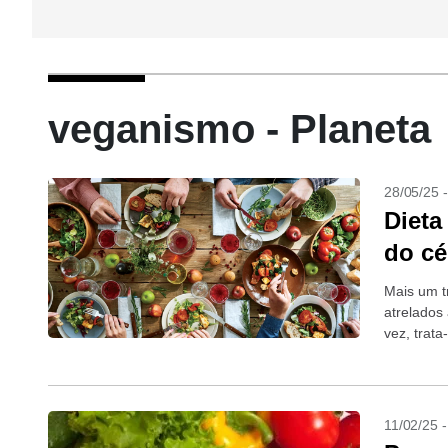
veganismo - Planeta
28/05/25 
Dieta
do cé
Mais um t
atrelados
vez, trat
Nutrients
11/02/25 