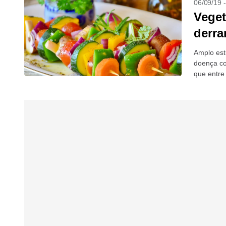
06/09/19 
Veget
derra
Amplo estu
doença co
que entre