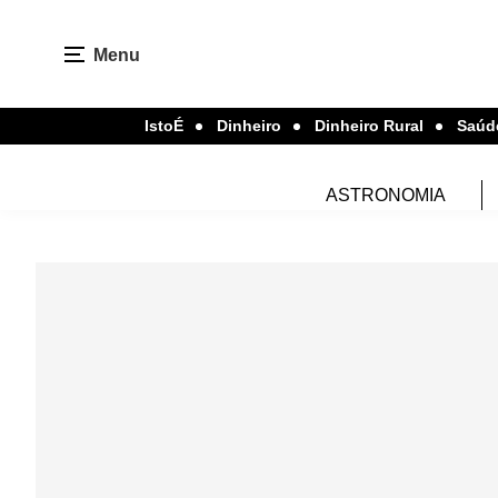
Menu
IstoÉ
Dinheiro
Dinheiro Rural
Saúd
ASTRONOMIA