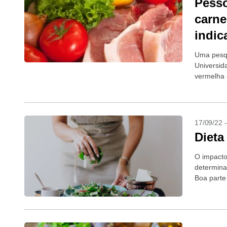
Pess
carne
indic
Uma pesqu
Universid
vermelha 
vida das 
17/09/22 
Dieta
O impacto
determina
Boa parte