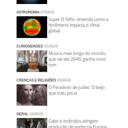
ASTRONOMIA
07/08/26
Super El Niño: entenda como o
fenômeno impacta o clima
global
CURIOSIDADES
05/08/26
Música mais longa do mundo,
que vai até 2640, ganha novo
tom
CRENÇAS E RELIGIÕES
05/08/26
O Paradoxo de Judas: O beijo
que traiu Jesus
GERAL
04/08/26
Calor e incêndios atingem
produção de azeite na Europa