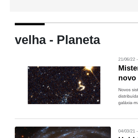
velha - Planeta
21/06/22 
Miste
novo 
Novos sis
distribuí
galáxia-m
04/03/21 