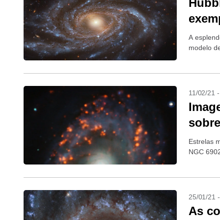
Hubbl
exem
A esplend
modelo de
11/02/21 
Image
sobre
Estrelas 
NGC 6902;
25/01/21 
As co