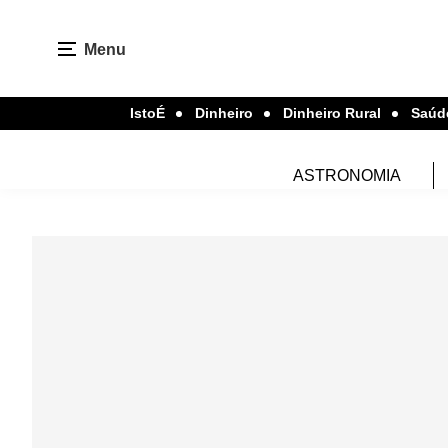
Menu
IstoÉ
Dinheiro
Dinheiro Rural
Saúd
ASTRONOMIA