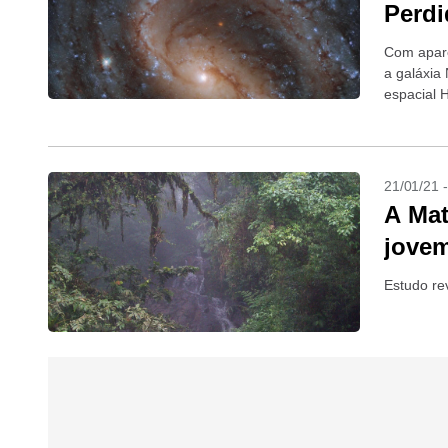
Perdi
Com aparê
a galáxia
espacial 
21/01/21 
A Mat
jovem
Estudo re