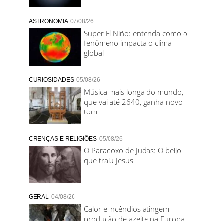
ASTRONOMIA
07/08/26
Super El Niño: entenda como o
fenômeno impacta o clima
global
CURIOSIDADES
05/08/26
Música mais longa do mundo,
que vai até 2640, ganha novo
tom
CRENÇAS E RELIGIÕES
05/08/26
O Paradoxo de Judas: O beijo
que traiu Jesus
GERAL
04/08/26
Calor e incêndios atingem
produção de azeite na Europa