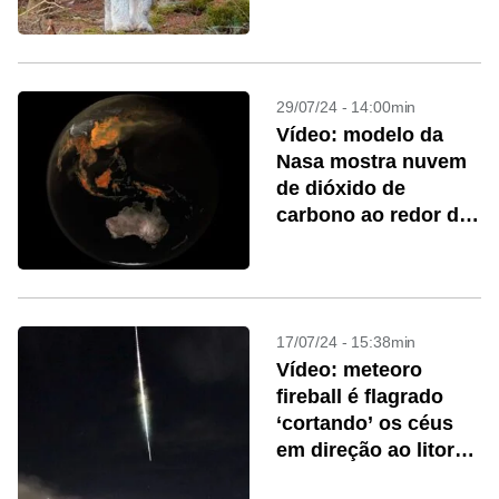
EUA
29/07/24 - 14:00min
Vídeo: modelo da
Nasa mostra nuvem
de dióxido de
carbono ao redor da
Terra
17/07/24 - 15:38min
Vídeo: meteoro
fireball é flagrado
‘cortando’ os céus
em direção ao litoral
do Rio Grande do Sul