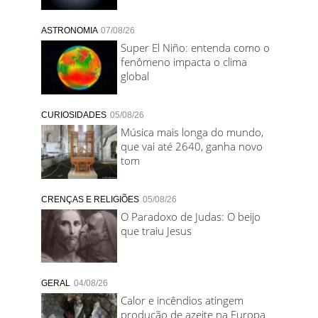
ASTRONOMIA
07/08/26
Super El Niño: entenda como o
fenômeno impacta o clima
global
CURIOSIDADES
05/08/26
Música mais longa do mundo,
que vai até 2640, ganha novo
tom
CRENÇAS E RELIGIÕES
05/08/26
O Paradoxo de Judas: O beijo
que traiu Jesus
GERAL
04/08/26
Calor e incêndios atingem
produção de azeite na Europa