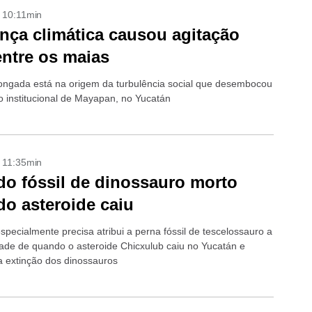
- 10:11min
ça climática causou agitação
 entre os maias
ongada está na origem da turbulência social que desembocou
o institucional de Mayapan, no Yucatán
- 11:35min
o fóssil de dinossauro morto
o asteroide caiu
specialmente precisa atribui a perna fóssil de tescelossauro a
de de quando o asteroide Chicxulub caiu no Yucatán e
a extinção dos dinossauros