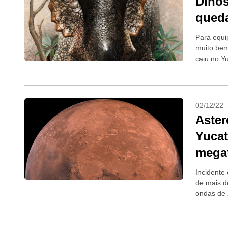
Dinos
queda
Para equi
muito bem
caiu no Y
02/12/22 
Aster
Yucat
mega
Incidente
de mais d
ondas de 