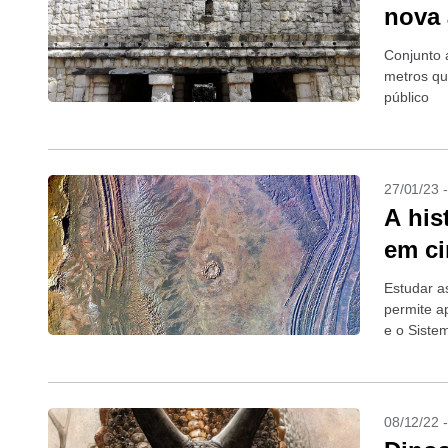
nova 
Conjunto 
metros qu
público
27/01/23 
A his
em ci
Estudar a
permite a
e o Siste
08/12/22 