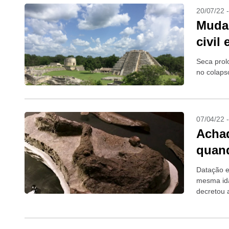
20/07/22 
Mudan
civil
Seca prol
no colaps
07/04/22 
Achad
quand
Datação e
mesma ida
decretou 