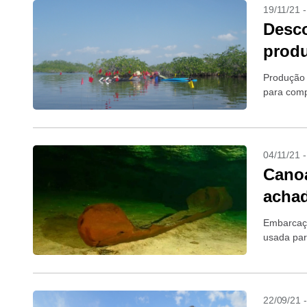
19/11/21 
Desco
produ
Produção 
para comp
04/11/21 
Canoa
achad
Embarcaçã
usada para
22/09/21 