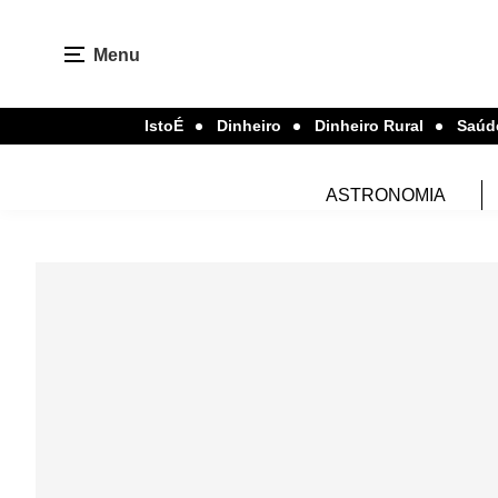
Menu
IstoÉ
Dinheiro
Dinheiro Rural
Saúd
ASTRONOMIA