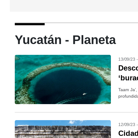
Yucatán - Planeta
13/09/23 
Desco
‘bura
Taam Ja’,
profundid
12/09/23 
Cidad