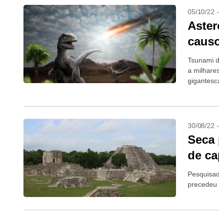
05/10/22 
Aster
causo
Tsunami d
a milhare
gigantesca
30/08/22 
Seca 
de ca
Pesquisad
precedeu 