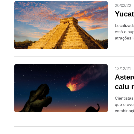
20/02/22 
Yucat
Localizad
está o su
atrações l
cidades...
13/12/21 
Aster
caiu 
Cientista
que o eve
combinaçã