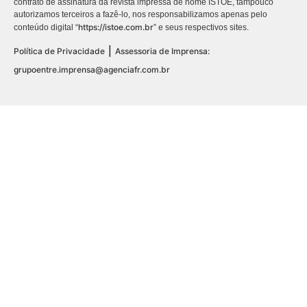
contrato de assinatura da revista impressa de nome ISTOÉ, tampouco
autorizamos terceiros a fazê-lo, nos responsabilizamos apenas pelo
https://istoe.com.br
conteúdo digital “
” e seus respectivos sites.
|
Política de Privacidade
Assessoria de Imprensa:
grupoentre.imprensa@agenciafr.com.br