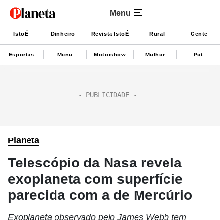
Menu
IstoÉ
Dinheiro
Revista IstoÉ
Rural
Gente
Esportes
Menu
Motorshow
Mulher
Pet
Planeta
Telescópio da Nasa revela
exoplaneta com superfície
parecida com a de Mercúrio
Exoplaneta observado pelo James Webb tem