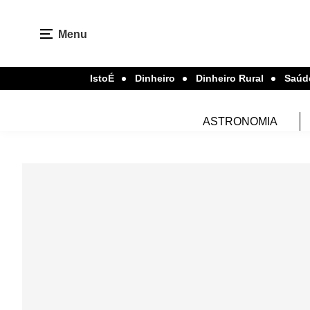
Menu
IstoÉ
Dinheiro
Dinheiro Rural
Saúd
ASTRONOMIA