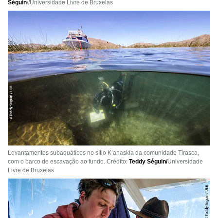
Séguin
//Universidade Livre de Bruxelas
Levantamentos subaquáticos no sítio K’anaskia da comunidade Tirasca,
com o barco de escavação ao fundo. Crédito:
Teddy Séguin/
Universidade
Livre de Bruxelas