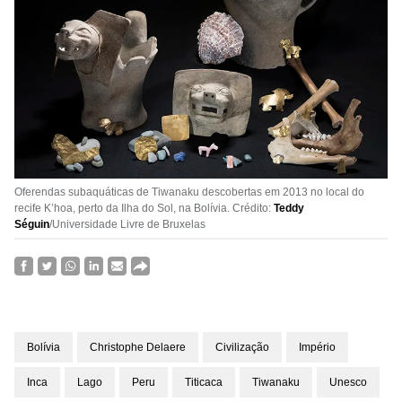
Oferendas subaquáticas de Tiwanaku descobertas em 2013 no local do
recife K’hoa, perto da Ilha do Sol, na Bolívia. Crédito:
Teddy
Séguin
/Universidade Livre de Bruxelas
Bolívia
Christophe Delaere
Civilização
Império
Inca
Lago
Peru
Titicaca
Tiwanaku
Unesco