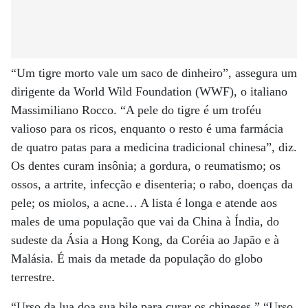
“Um tigre morto vale um saco de dinheiro”, assegura um
dirigente da World Wild Foundation (WWF), o italiano
Massimiliano Rocco. “A pele do tigre é um troféu
valioso para os ricos, enquanto o resto é uma farmácia
de quatro patas para a medicina tradicional chinesa”, diz.
Os dentes curam insônia; a gordura, o reumatismo; os
ossos, a artrite, infecção e disenteria; o rabo, doenças da
pele; os miolos, a acne… A lista é longa e atende aos
males de uma população que vai da China à Índia, do
sudeste da Ásia a Hong Kong, da Coréia ao Japão e à
Malásia. É mais da metade da população do globo
terrestre.
“Urso da lua doa sua bile para curar os chineses.” “Urso