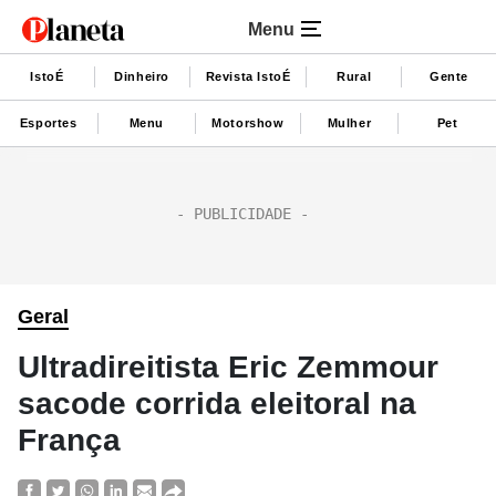
Menu
IstoÉ
Dinheiro
Revista IstoÉ
Rural
Gente
Esportes
Menu
Motorshow
Mulher
Pet
Geral
Ultradireitista Eric Zemmour
sacode corrida eleitoral na
França