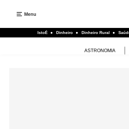
Menu
IstoÉ
Dinheiro
Dinheiro Rural
Saúd
ASTRONOMIA