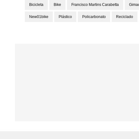
Bicicleta
Bike
Francisco Martins Carabetta
Gimac
New01bike
Plástico
Policarbonato
Reciclado