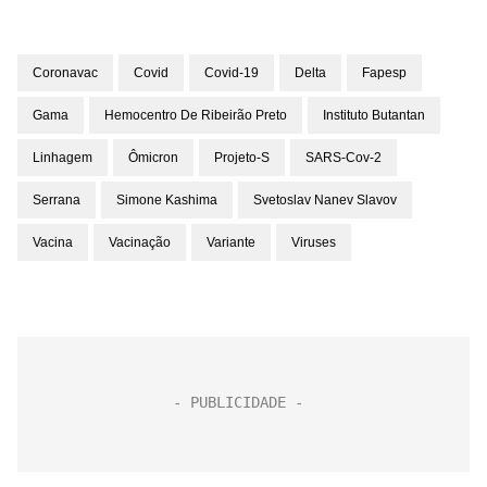
Coronavac
Covid
Covid-19
Delta
Fapesp
Gama
Hemocentro De Ribeirão Preto
Instituto Butantan
Linhagem
Ômicron
Projeto-S
SARS-Cov-2
Serrana
Simone Kashima
Svetoslav Nanev Slavov
Vacina
Vacinação
Variante
Viruses