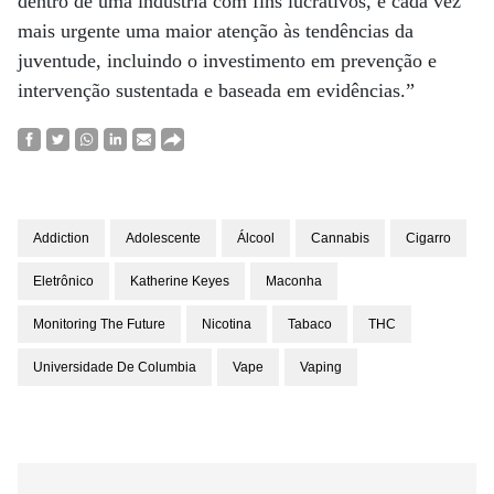
dentro de uma indústria com fins lucrativos, é cada vez
mais urgente uma maior atenção às tendências da
juventude, incluindo o investimento em prevenção e
intervenção sustentada e baseada em evidências.”
Addiction
Adolescente
Álcool
Cannabis
Cigarro
Eletrônico
Katherine Keyes
Maconha
Monitoring The Future
Nicotina
Tabaco
THC
Universidade De Columbia
Vape
Vaping