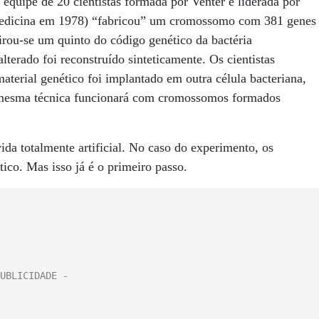
 equipe de 20 cientistas formada por Venter e liderada por
edicina em 1978) “fabricou” um cromossomo com 381 genes
irou-se um quinto do código genético da bactéria
erado foi reconstruído sinteticamente. Os cientistas
terial genético foi implantado em outra célula bacteriana,
a mesma técnica funcionará com cromossomos formados
ida totalmente artificial. No caso do experimento, os
ico. Mas isso já é o primeiro passo.