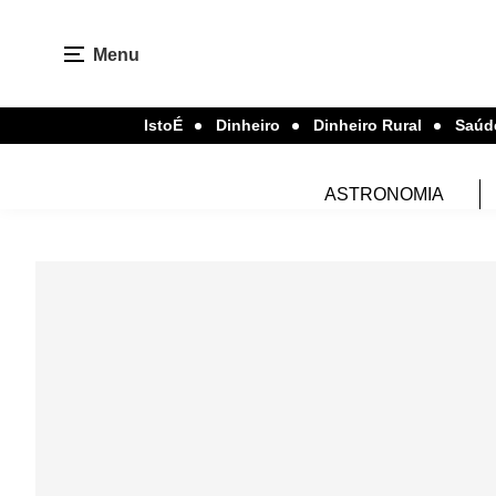
Menu
IstoÉ
Dinheiro
Dinheiro Rural
Saúd
ASTRONOMIA