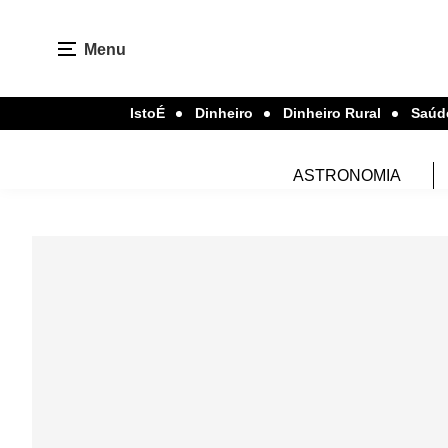
Menu
IstoÉ
Dinheiro
Dinheiro Rural
Saúd
ASTRONOMIA