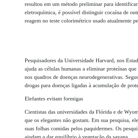
resultou em um método preliminar para identificar
eletroquímica, é possível distinguir cocaína de ou
reagem no teste colorimétrico usado atualmente pel
Pesquisadores da Universidade Harvard, nos Esta
ajuda as células humanas a eliminar proteínas qu
nos quadros de doenças neurodegenerativas. Segun
drogas para doenças ligadas à acumulação de prote
Elefantes evitam formigas
Cientistas das universidades da Flórida e de Wyo
que os elegantes não gostam. Em sua pesquisa, el
suas folhas comidas pelos paquidermes. Os pesqui
ajudam a dar equilíbrio à vegetação da savana.