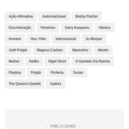
Ação Afirmativa
Autorrealizável
Bobby Fischer
Discriminação
Feminino
Garry Kasparov
Gênero
Homem
Hou Yifan
Internacional
Ju Wenjun
Judit Polgár
Magnus Carlsen
Masculino
Mestre
Mulher
Netflix
Nigel Short
O Gambito Da Rainha
Playboy
Polgár
Profecia
Susan
The Queen's Gambit
Xadrez